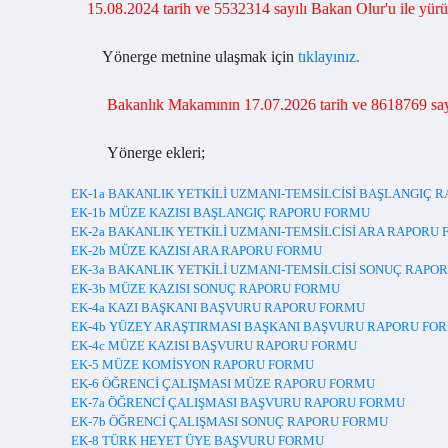
15.08.2024 tarih ve 5532314 sayılı Bakan Olur'u ile yürürl
Yönerge metnine ulaşmak için
tıklayınız.
Bakanlık Makamının 17.07.2026 tarih ve 8618769 sayı
Yönerge ekleri;
EK-1a BAKANLIK YETKİLİ UZMANI-TEMSİLCİSİ BAŞLANGIÇ 
EK-1b MÜZE KAZISI BAŞLANGIÇ RAPORU FORMU
EK-2a BAKANLIK YETKİLİ UZMANI-TEMSİLCİSİ ARA RAPORU
EK-2b MÜZE KAZISI ARA RAPORU FORMU
EK-3a BAKANLIK YETKİLİ UZMANI-TEMSİLCİSİ SONUÇ RAPO
EK-3b MÜZE KAZISI SONUÇ RAPORU FORMU
EK-4a KAZI BAŞKANI BAŞVURU RAPORU FORMU
EK-4b YÜZEY ARAŞTIRMASI BAŞKANI BAŞVURU RAPORU FO
EK-4c MÜZE KAZISI BAŞVURU RAPORU FORMU
EK-5 MÜZE KOMİSYON RAPORU FORMU
EK-6 ÖĞRENCİ ÇALIŞMASI MÜZE RAPORU FORMU
EK-7a ÖĞRENCİ ÇALIŞMASI BAŞVURU RAPORU FORMU
EK-7b ÖĞRENCİ ÇALIŞMASI SONUÇ RAPORU FORMU
EK-8 TÜRK HEYET ÜYE BAŞVURU FORMU