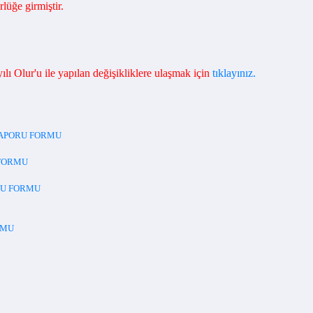
üğe girmiştir.
lı Olur'u ile yapılan
değişikliklere ulaşmak için
tıklayınız.
RAPORU FORMU
 FORMU
RU FORMU
RMU