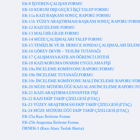
EK-9 İŞVEREN-ÇALIŞAN FORMU
EK-10 KURUM DIŞI GEÇİCİ İŞÇİ TALEP FORMU
EK-11a KAZI BAŞKANI SONUÇ RAPORU FORMU
EK-11b YÜZEY ARAŞTIRMASI BAŞKANI SONUÇ RAPORU FOR
EK-12 KAZI İZLEME FORMU
EK-13 MALİ BİLGİLER FORMU
EK-14 MÜZE ÇALIŞMALARI TALEP FORMU
EK-15 TEMİZLİK VE III. DERECE SONDAJ ÇALIŞMALARI İZLE
EK-16 GÖREV DEVİR – TESLİM TUTANAĞI
EK-17 ÇALIŞMAYA KATILAN ÖĞRENCİ LİSTESİ
EK-18 KAZI KORUMA ONARIM UYGULAMA FİŞİ
EK-19a İNCELEME KOMİSYONU RAPORU FORMU
EK-19b İNCELEME TUTANAĞI FORMU
EK-19c İNCELEME KOMİSYONU MALİ İNCELEME RAPORU FO
EK-20 MÜZE MÜDÜRLÜĞÜ KAZI ALANI İNCELEME RAPORU 
EK-21 KAZI-ARAŞTIRMA ENVANTER FİŞİ
Ek-22 KAZI EKİP TAKİP ÇİZELGESİ (ETAÇ)
Ek-23 YÜZEY ARAŞTIRMASI EKİP TAKİP ÇİZELGESİ (ETAÇ)
Ek-24 MÜZE MÜDÜRLÜĞÜ EKİP TAKİP ÇİZELGESİ (ETAÇ)
EK-25a Kazı İlerleme Formu
EK-25b Araştırma İlerleme Formu
ÖRNEK-1 (Kazı Alanı Taslak Harita)