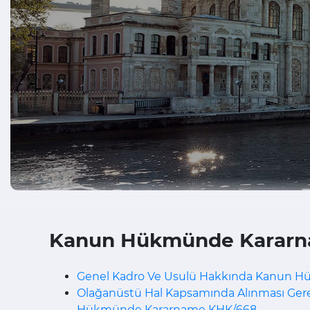
Kanun Hükmünde Kararn
Genel Kadro Ve Usulü Hakkında Kanun 
Olağanüstü Hal Kapsamında Alınması Gere
Hükmünde Kararname KHK/668