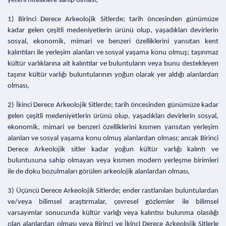
yeterli niteliklere sahip olması;
1) Birinci Derece Arkeolojik Sitlerde; tarih öncesinden günümüze
kadar gelen çeşitli medeniyetlerin ürünü olup, yaşadıkları devirlerin
sosyal, ekonomik, mimari ve benzeri özelliklerini yansıtan kent
kalıntıları ile yerleşim alanları ve sosyal yaşama konu olmuş; taşınmaz
kültür varlıklarına ait kalıntılar ve buluntuların veya bunu destekleyen
taşınır kültür varlığı buluntularının yoğun olarak yer aldığı alanlardan
olması,
2) İkinci Derece Arkeolojik Sitlerde; tarih öncesinden günümüze kadar
gelen çeşitli medeniyetlerin ürünü olup, yaşadıkları devirlerin sosyal,
ekonomik, mimari ve benzeri özelliklerini kısmen yansıtan yerleşim
alanları ve sosyal yaşama konu olmuş alanlardan olması; ancak Birinci
Derece Arkeolojik sitler kadar yoğun kültür varlığı kalıntı ve
buluntusuna sahip olmayan veya kısmen modern yerleşme birimleri
ile de doku bozulmaları görülen arkeolojik alanlardan olması,
3) Üçüncü Derece Arkeolojik Sitlerde; ender rastlanılan buluntulardan
ve/veya bilimsel araştırmalar, çevresel gözlemler ile bilimsel
varsayımlar sonucunda kültür varlığı veya kalıntısı bulunma olasılığı
olan alanlardan olması veya Birinci ve İkinci Derece Arkeolojik Sitlerle