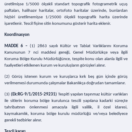
üretilmişse 1/5000 ölçekli standart topografik fotogrametrik uçuş
paftaları, halihazır haritalar, ortofoto haritalar üzerinde, bunlardan
hiçbiri üretilmemişse 1/25000 ölçekli topografik harita üzerinde
işaretlenir. Tescil fişine sitin konumunu gösterir harita eklenir.
Koordinasyon
MADDE 6 –
(1) 2863 sayılı Kültür ve Tabiat Varlıklarını Koruma
Kanununun 7 nci maddesi gereği, Genel Müdürlükçe veya ilgili
Koruma Bölge Kurulu Müdürlüğünce, tespite konu olan alanla ilgili ve
faaliyetleri etkilenen kurum ve kuruluşların görüşleri alınır.
(2) Görüş istenen kurum ve kuruşlarca kırk beş gün içinde görüş
verilmemesi durumunda çalışmalar Bakanlıkça doğrudan tamamlanır.
(3)
(Ek:RG-9/1/2015-29231)
Tespiti yapılan taşınmaz kültür varlıkları
ile sitlerin koruma bölge kurulunca tescili yapılana kadarki süreçte
tahribatının önlenmesi amacıyla ilgili valilik, il özel idaresi,
kaymakamlık, koruma bölge kurulu müdürlüğü ve/veya belediyece
gerekli tedbirler alınır.
Tescil kararı