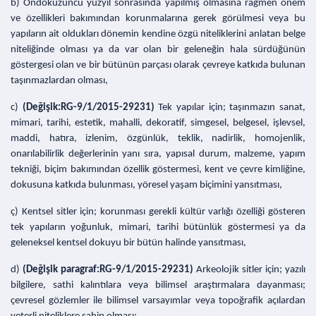
b) Ondokuzuncu yüzyıl sonrasında yapılmış olmasına rağmen önem
ve özellikleri bakımından korunmalarına gerek görülmesi veya bu
yapıların ait oldukları dönemin kendine özgü niteliklerini anlatan belge
niteliğinde olması ya da var olan bir geleneğin hala sürdüğünün
göstergesi olan ve bir bütünün parçası olarak çevreye katkıda bulunan
taşınmazlardan olması,
c)
(Değişik:RG-9/1/2015-29231)
Tek yapılar için; taşınmazın sanat,
mimari, tarihi, estetik, mahalli, dekoratif, simgesel, belgesel, işlevsel,
maddi, hatıra, izlenim, özgünlük, teklik, nadirlik, homojenlik,
onarılabilirlik değerlerinin yanı sıra, yapısal durum, malzeme, yapım
tekniği, biçim bakımından özellik göstermesi, kent ve çevre kimliğine,
dokusuna katkıda bulunması, yöresel yaşam biçimini yansıtması,
ç) Kentsel sitler için; korunması gerekli kültür varlığı özelliği gösteren
tek yapıların yoğunluk, mimari, tarihi bütünlük göstermesi ya da
geleneksel kentsel dokuyu bir bütün halinde yansıtması,
d)
(Değişik paragraf:RG-9/1/2015-29231)
Arkeolojik sitler için; yazılı
bilgilere, sathi kalıntılara veya bilimsel araştırmalara dayanması;
çevresel gözlemler ile bilimsel varsayımlar veya topoğrafik açılardan