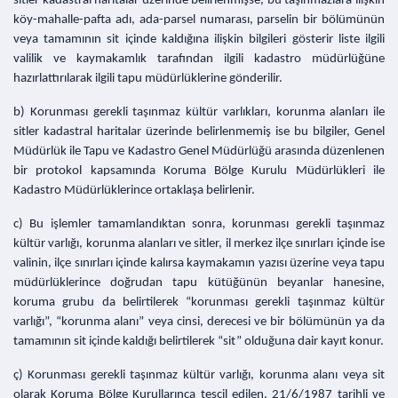
sitler kadastral haritalar üzerinde belirlenmişse, bu taşınmazlara ilişkin
köy-mahalle-pafta adı, ada-parsel numarası, parselin bir bölümünün
veya tamamının sit içinde kaldığına ilişkin bilgileri gösterir liste ilgili
valilik ve kaymakamlık tarafından ilgili kadastro müdürlüğüne
hazırlattırılarak ilgili tapu müdürlüklerine gönderilir.
b) Korunması gerekli taşınmaz kültür varlıkları, korunma alanları ile
sitler kadastral haritalar üzerinde belirlenmemiş ise bu bilgiler, Genel
Müdürlük ile Tapu ve Kadastro Genel Müdürlüğü arasında düzenlenen
bir protokol kapsamında Koruma Bölge Kurulu Müdürlükleri ile
Kadastro Müdürlüklerince ortaklaşa belirlenir.
c) Bu işlemler tamamlandıktan sonra, korunması gerekli taşınmaz
kültür varlığı, korunma alanları ve sitler, il merkez ilçe sınırları içinde ise
valinin, ilçe sınırları içinde kalırsa kaymakamın yazısı üzerine veya tapu
müdürlüklerince doğrudan tapu kütüğünün beyanlar hanesine,
koruma grubu da belirtilerek “korunması gerekli taşınmaz kültür
varlığı”, “korunma alanı” veya cinsi, derecesi ve bir bölümünün ya da
tamamının sit içinde kaldığı belirtilerek “sit” olduğuna dair kayıt konur.
ç) Korunması gerekli taşınmaz kültür varlığı, korunma alanı veya sit
olarak Koruma Bölge Kurullarınca tescil edilen, 21/6/1987 tarihli ve