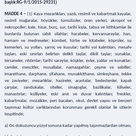
başlık:RG-9/1/2015-29231)
MADDE 4 –
(1) Kaya mezarlıkları, yazılı, resimli ve kabartmalı kayalar,
resimli mağaralar, höyükler, tümülüsler, ören yerleri, akropol ve
nekropoller; kale, hisar, burç, sur, tarihi kışla, tabya ve istihkamlar ile
bunlarda bulunan sabit silahlar; harabeler, kervansaraylar, han,
hamam ve medreseler; kümbet, türbe ve kitabeler, köprüler, su
kemerleri, su yolları, sarnıç ve kuyular; tarihi yol kalıntıları, mesafe
taşları, eski sınırları belirten delikli taşlar, dikili taşlar; sunaklar,
tersaneler, rıhtımlar; tarihi saraylar, köşkler, evler, yalılar ve konaklar;
camiler, mescitler, musallalar, namazgahlar; çeşme ve sebiller;
imarethane, darphane, şifahane, muvakkithane, simkeşhane, tekke
ve zaviyeler; mezarlıklar, hazireler, arastalar, bedestenler, kapalı
çarşılar, sandukalar, siteller, sinagoglar, bazilikalar, kiliseler,
manastırlar; külliyeler, eski anıt ve duvar kalıntıları; freskler,
kabartmalar, mozaikler, peri bacaları, okul, devlet yapısı ve benzeri
taşınmaz kültür varlıklarından korunması gerekli olanlar ile sitlerin
tespitinde;
a) On dokuzuncu yüzyıl sonuna kadar yapılmış taşınmazlardan olması,