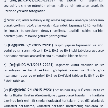
c)
(Değişik:RG-9/1/2015-29231)
Tek yapılar için; taşınmazın
çevresini, dışını ve mümkün olması halinde içini gösteren tespit fişi
üzerinde yer alan fotoğraflar.
ç) Sitler için; alanı bütünüyle algılamayı sağlamak amacıyla panoramik
olarak çekilmiş fotoğraflar ve alan üzerindeki taşınmaz kültür varlıkları
ile küçük buluntuların detaylı çekilmiş, tasdikli, çekim tarihleri
belirtilmiş albüm haline getirilmiş fotoğraflar.
d)
(Değişik:RG-9/1/2015-29231)
Tespiti yapılan taşınmazın ve sitin,
yerini ve sınırlarını gösterir Ek-1, Ek-2 ve Ek-3’teki tablolara uyularak
hazırlanan ve yapılara verilen sıra numaraları işlenen harita
e)
(Değişik:RG-9/1/2015-29231)
Taşınmaz kültür varlıkları ile siti
tanımlayan ve tespit ekibinin görüşünü içeren ve Ek-4’e göre
hazırlanan rapor ve ekindeki Ek-5 ve Ek-6’daki tablolar ile Ek-7 ve Ek-
8’deki tablolar.
(2)
(Değişik:RG-9/1/2015-29231)
Sit sınırları Büyük Ölçekli Harita ve
Harita Bilgileri Üretim Yönetmeliğine uygun olarak hazırlanmış haritalar
üzerinde belirlenir. Sit sınırları kadastral haritaların üretildiği alanlarda
kadastral haritalarda, kadastral haritaları üretilmemiş alanlarda ise;