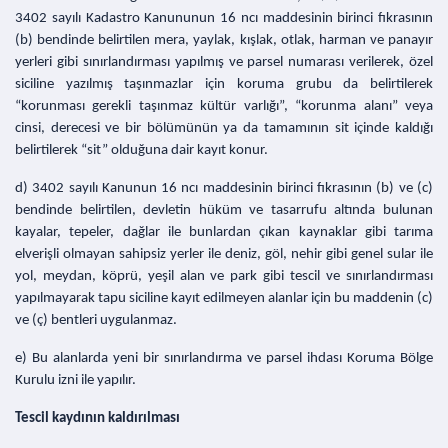
3402 sayılı Kadastro Kanununun 16 ncı maddesinin birinci fıkrasının
(b) bendinde belirtilen mera, yaylak, kışlak, otlak, harman ve panayır
yerleri gibi sınırlandırması yapılmış ve parsel numarası verilerek, özel
siciline yazılmış taşınmazlar için koruma grubu da belirtilerek
“korunması gerekli taşınmaz kültür varlığı”, “korunma alanı” veya
cinsi, derecesi ve bir bölümünün ya da tamamının sit içinde kaldığı
belirtilerek “sit” olduğuna dair kayıt konur.
d) 3402 sayılı Kanunun 16 ncı maddesinin birinci fıkrasının (b) ve (c)
bendinde belirtilen, devletin hüküm ve tasarrufu altında bulunan
kayalar, tepeler, dağlar ile bunlardan çıkan kaynaklar gibi tarıma
elverişli olmayan sahipsiz yerler ile deniz, göl, nehir gibi genel sular ile
yol, meydan, köprü, yeşil alan ve park gibi tescil ve sınırlandırması
yapılmayarak tapu siciline kayıt edilmeyen alanlar için bu maddenin (c)
ve (ç) bentleri uygulanmaz.
e) Bu alanlarda yeni bir sınırlandırma ve parsel ihdası Koruma Bölge
Kurulu izni ile yapılır.
Tescil kaydının kaldırılması