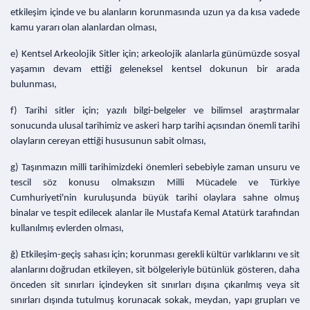
etkileşim içinde ve bu alanların korunmasında uzun ya da kısa vadede
kamu yararı olan alanlardan olması,
e) Kentsel Arkeolojik Sitler için; arkeolojik alanlarla günümüzde sosyal
yaşamın devam ettiği geleneksel kentsel dokunun bir arada
bulunması,
f) Tarihi sitler için; yazılı bilgi-belgeler ve bilimsel araştırmalar
sonucunda ulusal tarihimiz ve askeri harp tarihi açısından önemli tarihi
olayların cereyan ettiği hususunun sabit olması,
g) Taşınmazın milli tarihimizdeki önemleri sebebiyle zaman unsuru ve
tescil söz konusu olmaksızın Milli Mücadele ve Türkiye
Cumhuriyeti'nin kuruluşunda büyük tarihi olaylara sahne olmuş
binalar ve tespit edilecek alanlar ile Mustafa Kemal Atatürk tarafından
kullanılmış evlerden olması,
ğ) Etkileşim-geçiş sahası için; korunması gerekli kültür varlıklarını ve sit
alanlarını doğrudan etkileyen, sit bölgeleriyle bütünlük gösteren, daha
önceden sit sınırları içindeyken sit sınırları dışına çıkarılmış veya sit
sınırları dışında tutulmuş korunacak sokak, meydan, yapı grupları ve