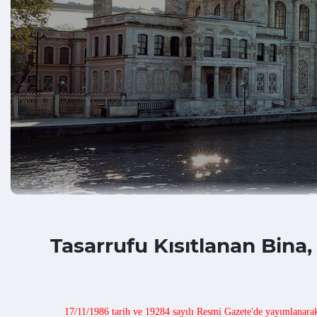
Tasarrufu Kısıtlanan Bina
17/11/1986 tarih ve 19284 sayılı Resmi Gazete'de yayımlanarak