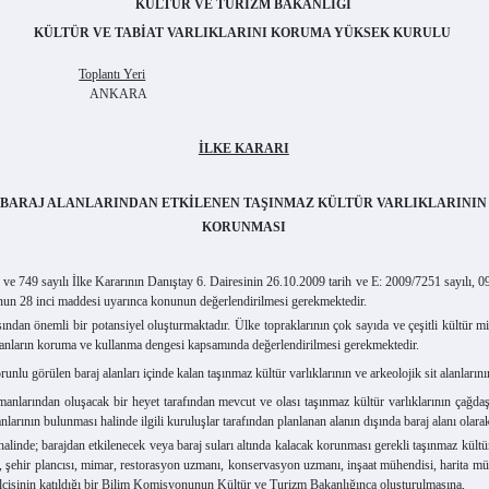
KÜLTÜR VE TURİZM BAKANLIĞI
KÜLTÜR VE TABİAT VARLIKLARINI KORUMA YÜKSEK KURULU
Toplantı Yeri
ANKARA
İLKE KARARI
BARAJ ALANLARINDAN ETKİLENEN TAŞINMAZ KÜLTÜR VARLIKLARININ
KORUNMASI
9 sayılı İlke Kararının Danıştay 6. Dairesinin 26.10.2009 tarih ve E: 2009/7251 sayılı, 09.
nunun 28 inci maddesi uyarınca konunun değerlendirilmesi gerekmektedir.
önemli bir potansiyel oluşturmaktadır. Ülke topraklarının çok sayıda ve çeşitli kültür mira
alanların koruma ve kullanma dengesi kapsamında değerlendirilmesi gerekmektedir.
görülen baraj alanları içinde kalan taşınmaz kültür varlıklarının ve arkeolojik sit alanlarının 
anlarından oluşacak bir heyet tarafından mevcut ve olası taşınmaz kültür varlıklarının çağdaş
anlarının bulunması halinde ilgili kuruluşlar tarafından planlanan alanın dışında baraj alanı olar
 barajdan etkilenecek veya baraj suları altında kalacak korunması gerekli taşınmaz kültür v
çi, şehir plancısı, mimar, restorasyon uzmanı, konservasyon uzmanı, inşaat mühendisi, harita mü
cisinin katıldığı bir Bilim Komisyonunun Kültür ve Turizm Bakanlığınca oluşturulmasına,