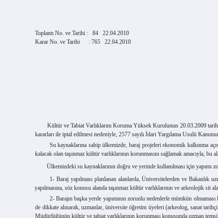
Toplantı No. ve Tarihi :
84
22.04.2010
Karar No. ve Tarihi
: 765
22.04.2010
Kültür ve Tabiat Varlıklarını Koruma Yüksek Kurulunun 20.03.2009 tarih ve 74
kararları ile iptal edilmesi nedeniyle, 2577 sayılı İdari Yargılama Usulü Kanu
Su kaynaklarına sahip ülkemizde, baraj projeleri ekonomik kalkınma açısından 
kalacak olan taşınmaz kültür varlıklarının korunmasını sağlamak amacıyla, bu 
Ülkemizdeki su kaynaklarının doğru ve yerinde kullanılması için yapımı zorunlu 
1-
Baraj yapılması planlanan alanlarda, Üniversitelerden ve Bakanlık uzm
yapılmasına, söz konusu alanda taşınmaz kültür varlıklarının ve arkeolojik sit al
2- Barajın başka yerde yapımının zorunlu nedenlerle mümkün olmaması halinde;
de dikkate alınarak, uzmanlar, üniversite öğretim üyeleri (arkeolog, sanat tarih
Müdürlüğünün kültür ve tabiat varlıklarının korunması konusunda uzman temsil