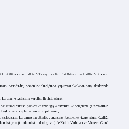
11.2009 tarih ve E:2009/7215 sayılı ve 07.12.2009 tarih ve E:2009/7466 sayılı
sını barındırdığı göz önüne alındığında, yapılması planlanan baraj alanlarında
koruma ve kullanma koşulları ile ilgili olarak;
 ve güncel bilimsel yöntemler aracılığıyla envanter ve belgeleme çalışmalarının
ak başka- yerlerin planlamasının yapılmasına,
arlıklarının korunmasına yönelik uygulamayı belirlemek üzere, alanın özelliği
hendisi, jeoloji mühendisi, hidrolog, vb.) ile Kültür Varlıkları ve Müzeler Genel