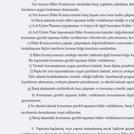
Söz konusu Bilim Komisyonu tarafından baraj yapılması planlanan alana ilişk
kurulunca uygun bulunması durumunda;
a) Söz konusu Bilim Komisyonunun baraj inşaatı sona erene kadar çalışma
b) Baraj alanında tespit edilen taşınmaz kültür varlıklarının niteliği ve yo
c) Acil Eylem Planının uygulanması ve bütçesi ile ilgili hususların Kültür ve T
d) Acil Eylem Planı kapsamında Bilim Komisyonu kararları doğrultusunda alanda
korunması gerekli taşınmaz kültür
varlıklarının rölövelerinin çıkarılmasına, k
e) Bilim Komisyonunca yapılan çalışmaların değerlendirilmesi sonucunda elde ed
bırakılmasına ilişkin önerilerin koruma bölge kuruluna sunulmalına,
f) Bilim Komisyonunun sunduğu öneriler hakkında ilgili koruma bölge ku
Bu kapsamda korunması gerekli taşınmaz kültür varlıklarının;
1) Yerinde korunmalarının uygun görülmesi halinde, buna ilişkin projeleri
2) Başka bir yere taşınmalarının uygun görülmesi halinde, mevcut yerleşim
3)Su altında bırakılmalarının zorunlu olduğu hallerde, hazırlanacak program 
kayıtlarının alınmasına, yerleşim planının çıkarılmasına, su altında kalacak taş
g) Baraj alanlarında sürdürülecek kazı çalışması ve korumaya yönelik yapılacak
h) Korunması gerekli taşınmaz kültür varlıklarının korunmasına ilişkin pr
geçmemesine,
i) Su altında kalacak korunması gerekli taşınmaz kültür varlıklarının, baraj faal
incelenerek durumlarının tespit edilmesine,
j) Baraj alanındaki korunması gerekli taşınmaz kültür varlıklarının korunması
3-
Yapımına başlanmış veya yapımı tamamlanmış ancak faaliyete geçmemiş, 
varlıklarının ve arkeolojik sit alanlarının korunmasına ilişkin konuların
Bilim Kom