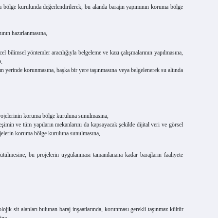
 bölge kurulunda değerlendirilerek, bu alanda barajın yapımının koruma bölge
ının hazırlanmasına,
 bilimsel yöntemler aracılığıyla belgeleme ve kazı çalışmalarının yapılmasına,
a,
n yerinde korunmasına, başka bir yere taşınmasına veya belgelenerek su altında
 projelerinin koruma bölge kuruluna sunulmasına,
min ve tüm yapıların mekanlarını da kapsayacak şekilde dijital veri ve görsel
projelerin koruma bölge kuruluna sunulmasına,
ülmesine, bu projelerin uygulanması tamamlanana kadar barajların faaliyete
jik sit alanları bulunan baraj inşaatlarında, korunması gerekli taşınmaz kültür
ine,