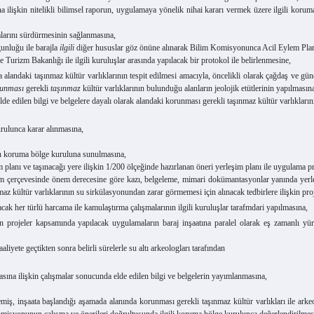
in nitelikli bilimsel raporun, uygulamaya yönelik nihai kararı vermek üzere ilgili koruma
larını sürdürmesinin sağlanmasına,
ğunluğu ile barajla
ilgili
diğer hususlar göz önüne alınarak Bilim Komisyonunca Acil Eylem Plan
urizm Bakanlığı ile ilgili kuruluşlar arasında yapılacak bir protokol ile belirlenmesine,
ki taşınmaz kültür varlıklarının tespit edilmesi amacıyla, öncelikli olarak çağdaş ve güncel
orunması
gerekli
taşınmaz
kültür varlıklarının bulunduğu alanların jeolojik etütlerinin yapılmasın
ilen bilgi ve belgelere dayalı olarak alandaki korunması gerekli taşınmaz kültür varlıklarını
rulunca karar alınmasına,
n koruma bölge kuruluna sunulmasına,
 planı ve taşınacağı yere ilişkin 1/200 ölçeğinde hazırlanan öneri yerleşim planı ile uygulama
çerçevesinde önem derecesine göre kazı, belgeleme, mimari dokümantasyonlar yanında yerleşi
ınmaz kültür varlıklarının su sirkülasyonundan zarar görmemesi için alınacak tedbirlere ilişkin 
 her türlü harcama ile kamulaştırma çalışmalarının ilgili kuruluşlar tarafmdari yapılmasına,
ojeler kapsamında yapılacak uygulamaların baraj inşaatına paralel olarak eş zamanlı yürüt
iyete geçtikten sonra belirli sürelerle su altı arkeologları tarafından
na ilişkin çalışmalar sonucunda elde edilen bilgi ve belgelerin yayımlanmasına,
inşaata başlandığı aşamada alanında korunması gerekli taşınmaz kültür varlıkları ile arkeolo
isyonunun çalışma ve önerileri doğrultusunda ilgili koruma bölge kurulunca değerlendirilmes