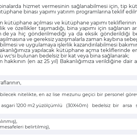
binalarda hizmet vermesinin sağlanabilmesi için, tip 
kütüphane binası yapımı yatırım programlarına teklif ed
n kütüphane açılması ve kütüphane yapımı tekliflerini
lik ve özellikler taşımadığı, bina yapımı için sağlanan a
n de ya hiç gönderilmediği ya da eksik gönderildiği bel
şılmasına ve gereksiz yazışmalarla zaman kaybına sebe
abilmesi ve uygulamaya işlerlik kazandırılabilmesi bakımı
e Bakanlığımıza yapılacak kütüphane açma tekliflerinde 
ü wc'si bulunan bedelsiz bir kat veya bina sağlanarak;
hakkının (en az 25 yıl) Bakanlığımıza verildiğine dair a
aflarının,
ilecek nitelikte, en az lise mezunu geçici bir personel gör
e, asgari 1200 m2 yüzölçümlü (30X40m) bedelsiz bir arsa 
lınmış),
safeleri belirtilmiş),