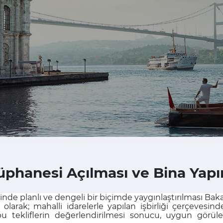
üphanesi Açılması ve Bina Yapı
nde planlı ve dengeli bir biçimde yaygınlaştırılması Bak
larak; mahalli idarelerle yapılan işbirliği çerçevesind
bu tekliflerin değerlendirilmesi sonucu, uygun görül