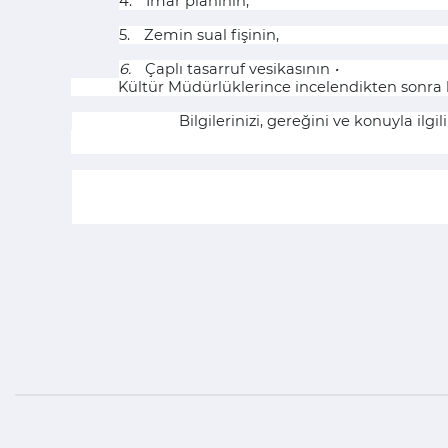
4.
İmar planının,
5.
Zemin sual fişinin,
6.
Çaplı tasarruf vesikasının
•
Kültür Müdürlüklerince incelendikten sonra 
Bilgilerinizi, gereğini ve konuyla ilg