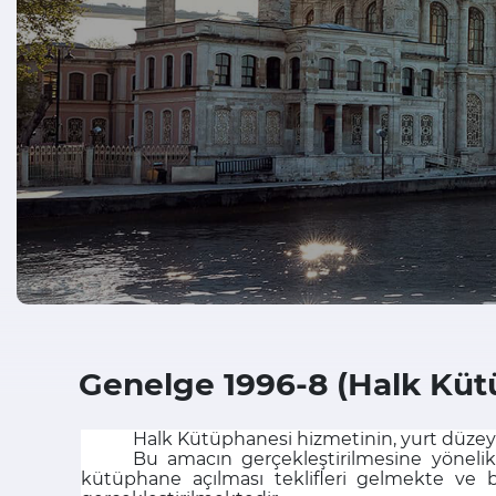
Genelge 1996-8 (Halk Küt
Halk Kütüphanesi hizmetinin, yurt düzeyi
Bu amacın gerçekleştirilmesine yönelik o
kütüphane açılması teklifleri gelmekte ve 