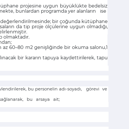
kütüphane projesine uygun büyüklükte bedelsiz
ilmekte, bunlardan programda yer alanların ise
n değerlendirilmesinde; bir çoğunda kütüphane
rsaların da tip proje ölçülerine uygun olmadığı,
irlenmiştir.
p olmaktadır.
ndan;
en az 60–80 m2 genişliğinde bir okuma salonu,1
lınacak bir kararın tapuya kaydettirilerek, tapu
evlendirilerek, bu personelin adı-soyadı, görevi ve
sağlanarak, bu arsaya ait;