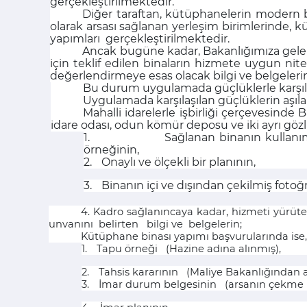
gerçekleştirilmektedir.
Diğer taraftan, kütüphanelerin modern 
olarak arsası sağlanan yerleşim birimlerinde, 
yapımları gerçekleştirilmektedir.
Ancak bugüne kadar, Bakanlığımıza gele
için teklif edilen binaların hizmete uygun nite
değerlendirmeye esas olacak bilgi ve belgeleri
Bu durum uygulamada güçlüklerle karşıla
Uygulamada karşılaşılan güçlüklerin aşıl
Mahalli idarelerle işbirliği çerçevesind
idare odası, odun kömür deposu ve iki ayrı gözl
1.
Sağlanan binanın kullanım 
örneğinin,
2.
Onaylı ve ölçekli bir planının,
3.
Binanın içi ve dışından çekilmiş fotoğr
4. Kadro sağlanıncaya kadar, hizmeti yürüteb
unvanını belirten bilgi ve belgelerin;
Kütüphane binası yapımı başvurularında is
1.
Tapu örneği (Hazine adına alınmış),
2.
Tahsis kararının (Maliye Bakanlığından a
3.
İmar durum belgesinin (arsanın çekme me