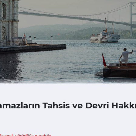
ınmazların Tahsis ve Devri Hak
anarak yürürlüğe girmiştir.