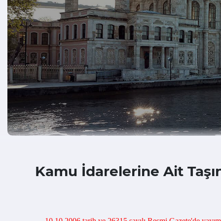
Kamu İdarelerine Ait Taş
10.10.2006 tarih ve 26315 sayılı Resmi Gazete'de yayıml