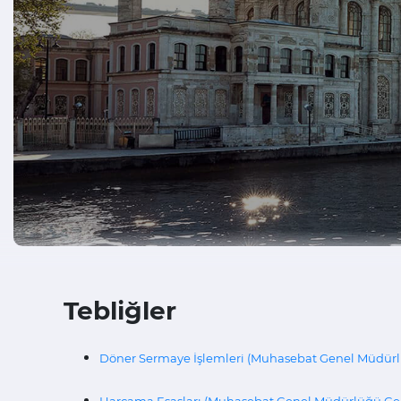
Tebliğler
Döner Sermaye İşlemleri (Muhasebat Genel Müdürlüğ
Harcama Esasları (Muhasebat Genel Müdürlüğü Genel