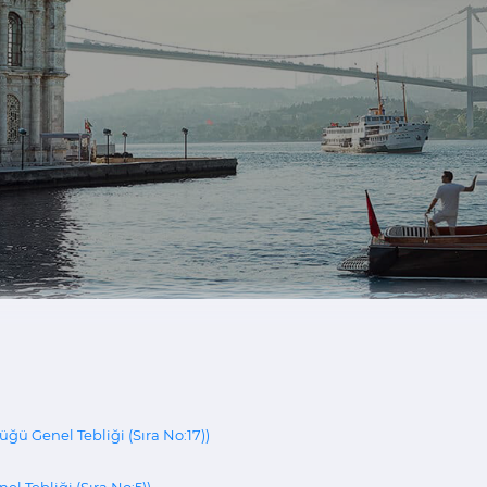
ü Genel Tebliği (Sıra No:17))
 Tebliği (Sıra No:5))